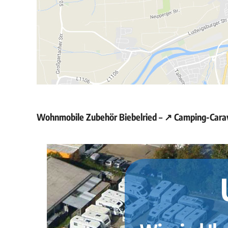
Wohnmobile Zubehör Biebelried – ↗️ Camping-Carav