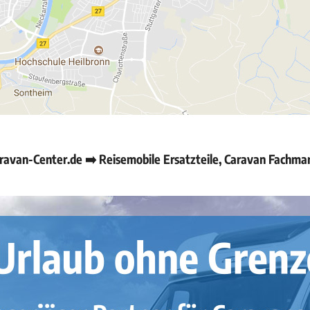
van-Center.de ➡️ Reisemobile Ersatzteile, Caravan Fachma