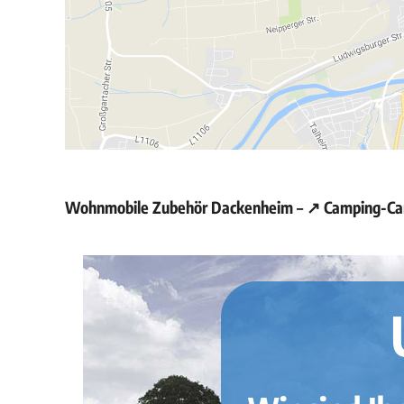
Wohnmobile Zubehör Dackenheim – ↗️ Camping-Cara