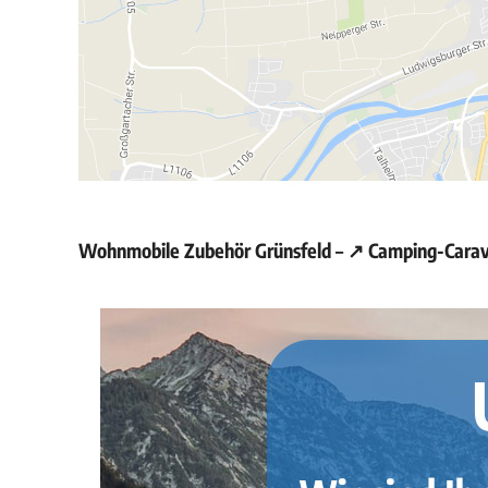
Wohnmobile Zubehör Grünsfeld – ↗️ Camping-Carav