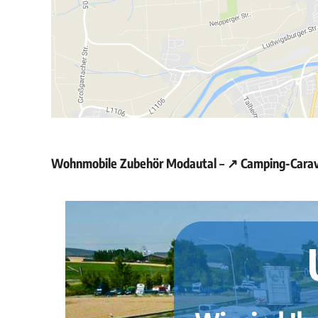
Wohnmobile Zubehör Modautal – ↗️ Camping-Carava