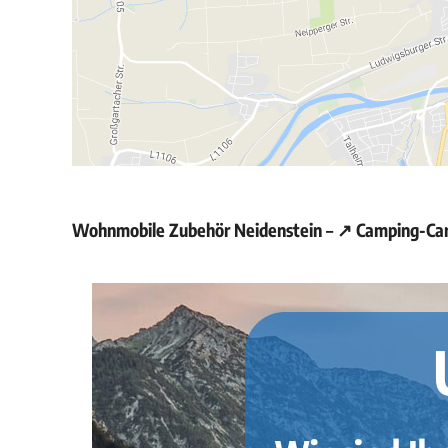
Wohnmobile Zubehör Neidenstein – ↗️ Camping-Car