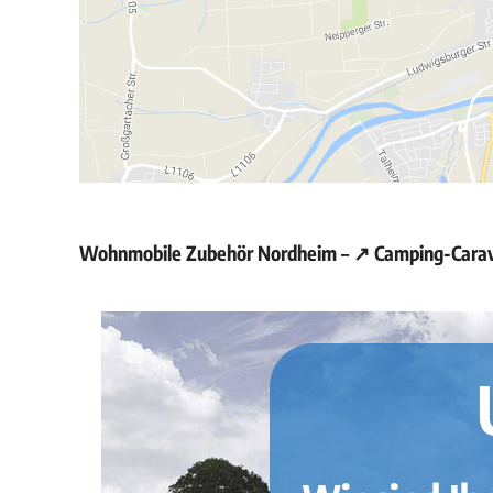
Wohnmobile Zubehör Nordheim – ↗️ Camping-Carava