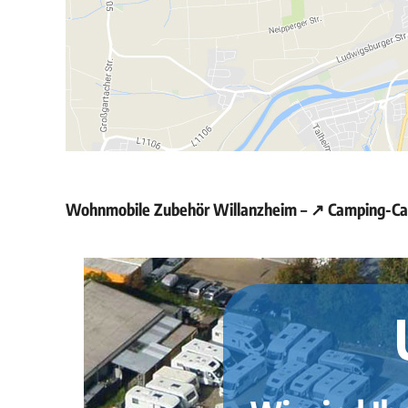
Wohnmobile Zubehör Willanzheim – ↗️ Camping-Car