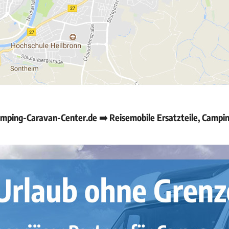
mping-Caravan-Center.de ➡️ Reisemobile Ersatzteile, Camp